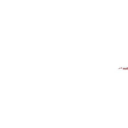
-+* mai